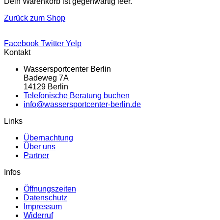
Dein Warenkorb ist gegenwärtig leer.
Zurück zum Shop
Facebook
Twitter
Yelp
Kontakt
Wassersportcenter Berlin
Badeweg 7A
14129 Berlin
Telefonische Beratung buchen
info@wassersportcenter-berlin.de
Links
Übernachtung
Über uns
Partner
Infos
Öffnungszeiten
Datenschutz
Impressum
Widerruf