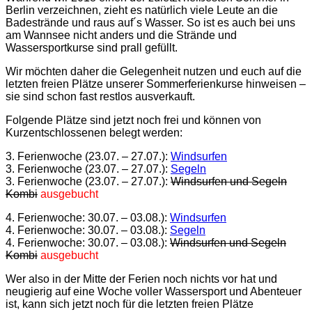
Berlin verzeichnen, zieht es natürlich viele Leute an die
Badestrände und raus auf´s Wasser. So ist es auch bei uns
am Wannsee nicht anders und die Strände und
Wassersportkurse sind prall gefüllt.
Wir möchten daher die Gelegenheit nutzen und euch auf die
letzten freien Plätze unserer Sommerferienkurse hinweisen –
sie sind schon fast restlos ausverkauft.
Folgende Plätze sind jetzt noch frei und können von
Kurzentschlossenen belegt werden:
3. Ferienwoche (23.07. – 27.07.):
Windsurfen
3. Ferienwoche (23.07. – 27.07.):
Segeln
3. Ferienwoche (23.07. – 27.07.):
Windsurfen und Segeln
Kombi
ausgebucht
4. Ferienwoche: 30.07. – 03.08.):
Windsurfen
4. Ferienwoche: 30.07. – 03.08.):
Segeln
4. Ferienwoche: 30.07. – 03.08.):
Windsurfen und Segeln
Kombi
ausgebucht
Wer also in der Mitte der Ferien noch nichts vor hat und
neugierig auf eine Woche voller Wassersport und Abenteuer
ist, kann sich jetzt noch für die letzten freien Plätze