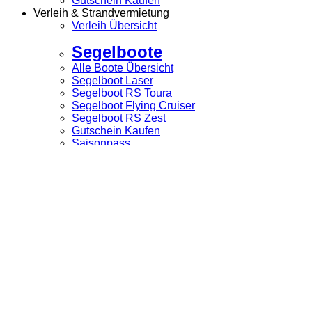
Gutschein Kaufen
Verleih & Strandvermietung
Verleih Übersicht
Segelboote
Alle Boote Übersicht
Segelboot Laser
Segelboot RS Toura
Segelboot Flying Cruiser
Segelboot RS Zest
Gutschein Kaufen
Saisonpass
Katamaran
Segelboot RS Kat 16
Segelboot Nacra 570
Gutschein Kaufen
Saisonpass
WINDSURFEN
Windsurf verleih
Gutschein Kaufen
Saisonpass
Sup
SUP-verleih